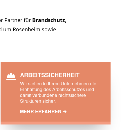
er Partner für
Brandschutz,
d um Rosenheim sowie
ARBEITSSICHERHEIT

Wir stellen in Ihrem Unternehmen die
Einhaltung des Arbeitsschutzes und
damit verbundene rechtssichere
Strukturen sicher.
MEHR ERFAHREN ➔