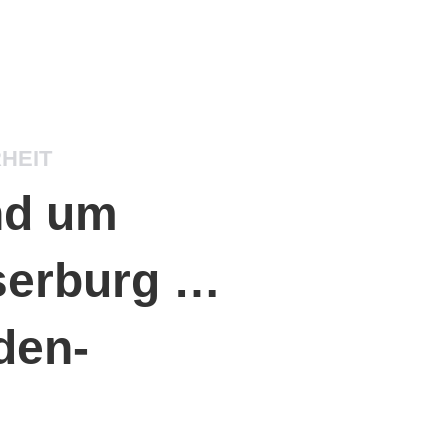
RHEIT
und um
serburg …
den-