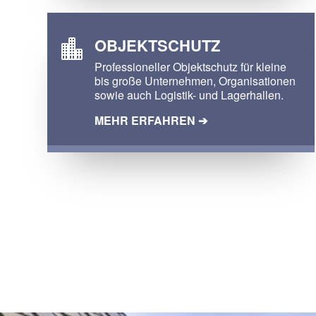
OBJEKTSCHUTZ

Professioneller Objektschutz für kleine
bis große Unter
nehmen, Organisa
tionen
sowie auch Logistik- und Lager
hallen.
MEHR ERFAHREN ➔