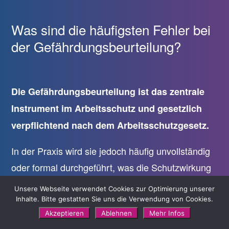
Was sind die häufigsten Fehler bei
der Gefährdungsbeurteilung?
Die Gefährdungsbeurteilung ist das zentrale
Instrument im Arbeitsschutz und gesetzlich
verpflichtend nach dem Arbeitsschutzgesetz.
In der Praxis wird sie jedoch häufig unvollständig
oder formal durchgeführt, was die Schutzwirkung
deutlich reduziert und im Ernstfall zu erheblichen
Unsere Webseite verwendet Cookies zur Optimierung unserer
rechtlichen Problemen führt. Besonders bei
Inhalte. Bitte gestatten Sie uns die Verwendung von Cookies.
Akzeptieren
Ablehnen
Mehr Infos
Kontrollen durch Aufsichtsbehörden oder nach